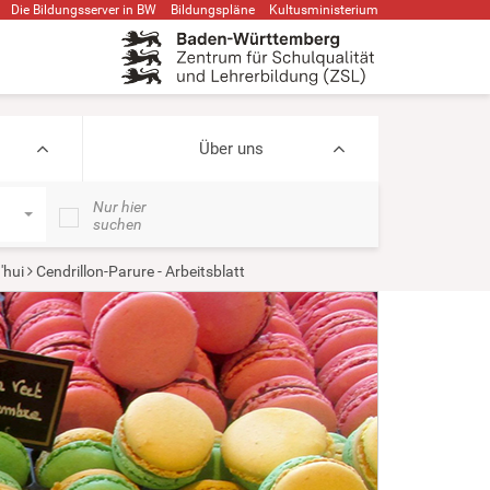
Die Bildungsserver in BW
Bildungspläne
Kultusministerium
Über uns
Nur hier
suchen
'hui
Cendrillon-Parure - Arbeitsblatt