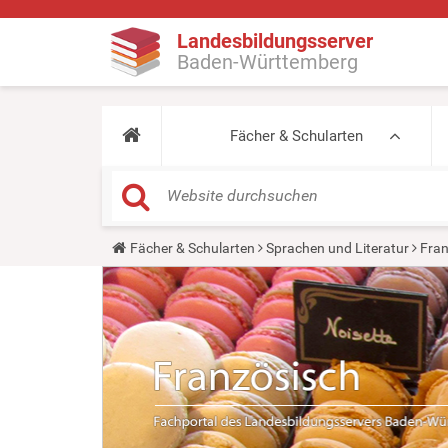
Landesbildungsserver
Baden-Württemberg
Fächer & Schularten
Y
Fächer & Schularten
Sprachen und Literatur
Fran
o
u
a
r
e
h
e
r
e
: