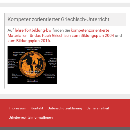
Kompetenzorientierter Griechisch-Unterricht
Auf
lehrerfortbildung-bw
finden Sie
kompetenzorientierte
Materialien für das Fach Griechisch zum Bildungsplan 2004
und
zum Bildungsplan 2016
.
Impressum
Kontakt
Datenschutzerklärung
Barrierefreiheit
Urheberrechtsinformationen