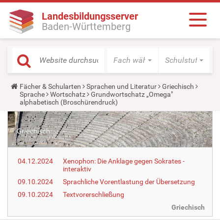
Landesbildungsserver
Baden-Württemberg
Fach wählen
Schulstufe wäh
Y
Fächer & Schularten
Sprachen und Literatur
Griechisch
o
Sprache
Wortschatz
Grundwortschatz „Omega"
u
alphabetisch (Broschürendruck)
a
r
e
h
e
r
e
04.12.2024
Xenophon: Die Anklage gegen Sokrates -
:
interaktiv
09.10.2024
Sprachliche Vorentlastung der Übersetzung
09.10.2024
Textvorerschließung
Griechisch