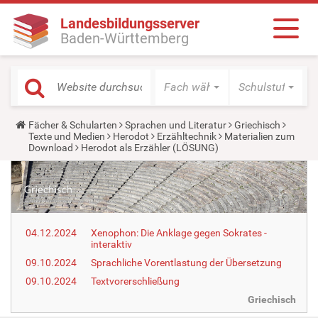
Landesbildungsserver
Baden-Württemberg
Fach wählen
Schulstufe wäh
Y
Fächer & Schularten
Sprachen und Literatur
Griechisch
o
Texte und Medien
Herodot
Erzähltechnik
Materialien zum
u
Download
Herodot als Erzähler (LÖSUNG)
a
r
e
h
e
r
e
04.12.2024
Xenophon: Die Anklage gegen Sokrates -
:
interaktiv
09.10.2024
Sprachliche Vorentlastung der Übersetzung
09.10.2024
Textvorerschließung
Griechisch