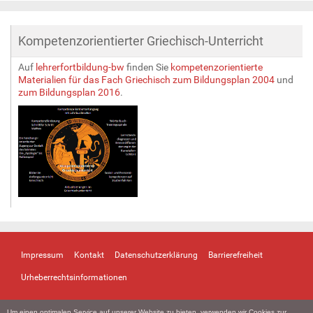
Kompetenzorientierter Griechisch-Unterricht
Auf
lehrerfortbildung-bw
finden Sie
kompetenzorientierte
Materialien für das Fach Griechisch zum Bildungsplan 2004
und
zum Bildungsplan 2016
.
Impressum
Kontakt
Datenschutzerklärung
Barrierefreiheit
Urheberrechtsinformationen
Um einen optimalen Service auf unserer Website zu bieten, verwenden wir Cookies zur