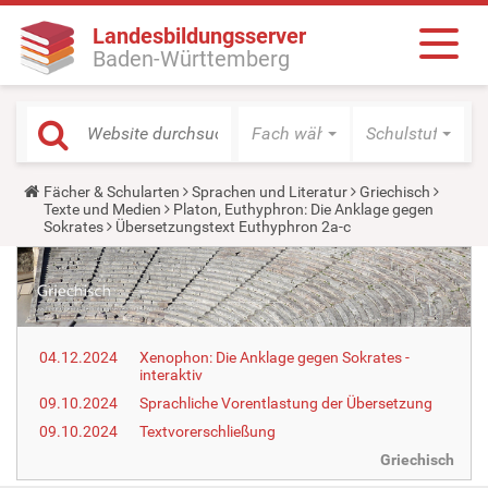
Landesbildungsserver
Baden-Württemberg
Fach wählen
Schulstufe wäh
Y
Fächer & Schularten
Sprachen und Literatur
Griechisch
o
Texte und Medien
Platon, Euthyphron: Die Anklage gegen
u
Sokrates
Übersetzungstext Euthyphron 2a-c
a
r
e
h
e
r
e
04.12.2024
Xenophon: Die Anklage gegen Sokrates -
:
interaktiv
09.10.2024
Sprachliche Vorentlastung der Übersetzung
09.10.2024
Textvorerschließung
Griechisch