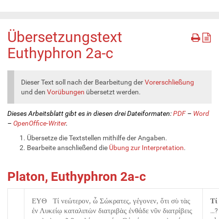
Übersetzungstext
Euthyphron 2a-c
Dieser Text soll nach der Bearbeitung der
Vorerschließung
und den
Vorübungen
übersetzt werden.
Dieses Arbeitsblatt gibt es in diesen drei Dateiformaten:
PDF
–
Word
–
OpenOffice-Writer
.
Übersetze die Textstellen mithilfe der Angaben.
Bearbeite anschließend die
Übung zur Interpretation
.
Platon, Euthyphron 2a-c
EYΘ Τί νεώτερον, ὦ Σώκρατες, γέγονεν, ὅτι σὺ τὰς
Τί
ἐν Λυκείῳ καταλιπὼν διατριβὰς ἐνθάδε νῦν διατρίβεις
…?