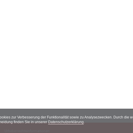
Cookies zur Verbesserung der Funktionalität sowie zu Analysezwecken. Durch die
meidung finden Sie in unserer
Datenschutzerklärung
.
Urheberrechtsinformationen