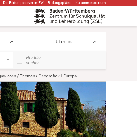
Die Bildungsserver in BW
Bildungspläne
Kultusministerium
Über uns
Nur hier
suchen
ngswissen / Themen
Geografia
L'Europa