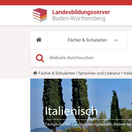
Landesbildungsserver
Baden-Württemberg
Fächer & Schularten
Y
Fächer & Schularten
Sprachen und Literatur
Ital
o
u
a
r
e
h
e
r
e
: