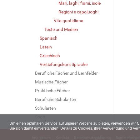
Mari, laghi, fiumi, isole
Regioni e capoluoghi
Vita quotidiana
Texte und Medien
Spanisch
Latein
Griechisch
Vertiefungskurs Sprache
Berufliche Fächer und Lernfelder
Musische Fächer
Praktische Fächer
Berufliche Schularten
Schularten
Sport
Um einen optimalen Service auf unserer Website zu bieten, verwenden wir 
Sie sich damit einverstanden. Details zu Cookies, ihrer Verwendung und Ver
Impressum
Kontakt
Datenschutzerklärung
Barrierefreiheit