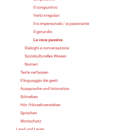
Il congiuntivo
Verbi irregolari
Il si impersonale / si passivante
Il gerundio
La voce passiva
Dialoghi e conversazione
Soziokulturelles Wissen
Numeri
Texte verfassen
Il linguaggio dei gesti
Aussprache und Intonation
Schreiben
Hör-/Hörsehverstehen
Sprechen
Wortschatz
Land und Leute