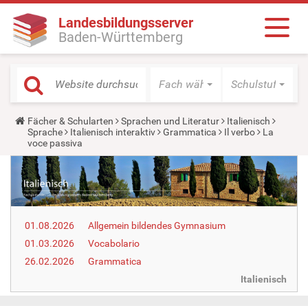
Landesbildungsserver
Baden-Württemberg
Fach wählen
Schulstufe wäh
Y
Fächer & Schularten
Sprachen und Literatur
Italienisch
o
Sprache
Italienisch interaktiv
Grammatica
Il verbo
La
u
voce passiva
a
r
e
h
e
r
e
01.08.2026
Allgemein bildendes Gymnasium
:
01.03.2026
Vocabolario
26.02.2026
Grammatica
Italienisch