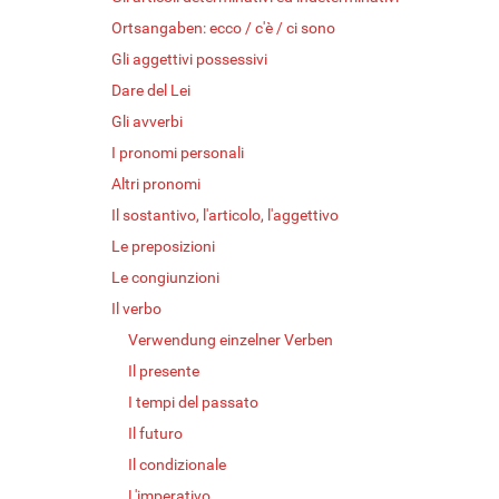
Ortsangaben: ecco / c'è / ci sono
Gli aggettivi possessivi
Dare del Lei
Gli avverbi
I pronomi personali
Altri pronomi
Il sostantivo, l'articolo, l'aggettivo
Le preposizioni
Le congiunzioni
Il verbo
Verwendung einzelner Verben
Il presente
I tempi del passato
Il futuro
Il condizionale
L'imperativo