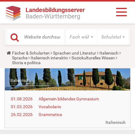
Landesbildungsserver
Baden-Württemberg
Fach wählen
Schulstufe wäh
Y
Fächer & Schularten
Sprachen und Literatur
Italienisch
o
Sprache
Italienisch interaktiv
Soziokulturelles Wissen
u
Storia e politica
a
r
e
h
e
r
e
01.08.2026
Allgemein bildendes Gymnasium
:
01.03.2026
Vocabolario
26.02.2026
Grammatica
Italienisch