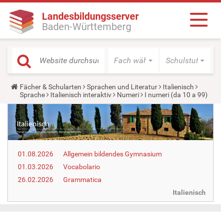
Landesbildungsserver
Baden-Württemberg
Fach wählen
Schulstufe wäh
Y
Fächer & Schularten
Sprachen und Literatur
Italienisch
o
Sprache
Italienisch interaktiv
Numeri
I numeri (da 10 a 99)
u
a
r
e
h
e
r
01.08.2026
Allgemein bildendes Gymnasium
e
:
01.03.2026
Vocabolario
26.02.2026
Grammatica
Italienisch