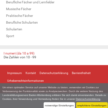
Berufliche Fächer und Lernfelder
Musische Fächer
Praktische Fächer
Berufliche Schularten
Schularten
Sport
I numeri (da 10 a 99)
Die Zahlen von 10 - 99
Impressum
Kontakt
Datenschutzerklärung
Barrierefreiheit
Urheberrechtsinformationen
Um einen optimalen Service auf unserer Website zu bieten, verwenden wir Cookies zur
Verbesserung der Funktionalität sowie zu Analysezwecken. Durch die weitere Nutzung des
Landesbildungsservers Baden-Württemberg erklären Sie sich damit einverstanden. Details zu
Cookies, ihrer Verwendung und Vermeidung finden Sie in unserer
Datenschutzerklärung
.
notwendige Einstellungen
empfohlene Einstellungen