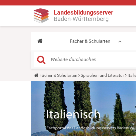
Landesbildungsserver
Baden-Württemberg
Fächer & Schularten
Y
Fächer & Schularten
Sprachen und Literatur
Ital
o
u
a
r
e
h
e
r
e
: