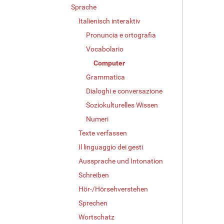
g
Sprache
e
Italienisch interaktiv
B
i
Pronuncia e ortografia
l
Vocabolario
d
i
Computer
n
Grammatica
v
Dialoghi e conversazione
o
l
Soziokulturelles Wissen
l
Numeri
e
r
Texte verfassen
G
Il linguaggio dei gesti
r
Aussprache und Intonation
ö
ß
Schreiben
e
Hör-/Hörsehverstehen
…
Sprechen
Wortschatz