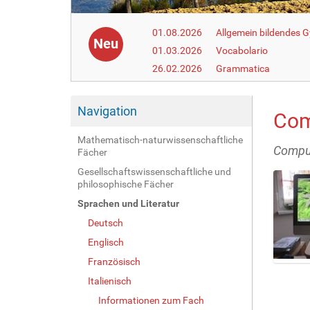
01.08.2026
Allgemein bildendes
Neu
01.03.2026
Vocabolario
26.02.2026
Grammatica
Navigation
Com
Mathematisch-naturwissenschaftliche
Compu
Fächer
Gesellschaftswissenschaftliche und
philosophische Fächer
Sprachen und Literatur
Deutsch
Englisch
Französisch
Z
Italienisch
e
i
Informationen zum Fach