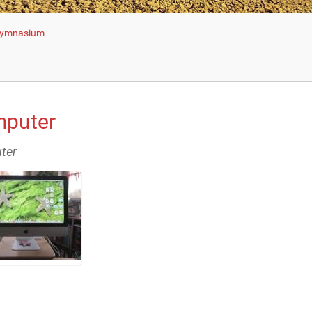
 Gymnasium
puter
ter