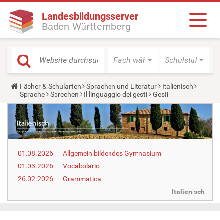
Landesbildungsserver
Baden-Württemberg
Fach wählen
Schulstufe wäh
Y
Fächer & Schularten
Sprachen und Literatur
Italienisch
o
Sprache
Sprechen
Il linguaggio dei gesti
Gesti
u
a
r
e
h
e
r
01.08.2026
Allgemein bildendes Gymnasium
e
:
01.03.2026
Vocabolario
26.02.2026
Grammatica
Italienisch