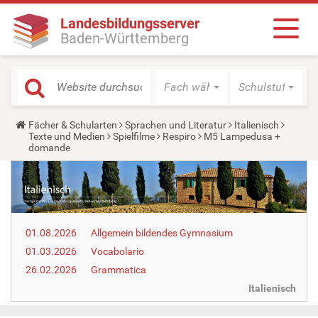
Landesbildungsserver
Baden-Württemberg
Fach wählen
Schulstufe wäh
Y
Fächer & Schularten
Sprachen und Literatur
Italienisch
o
Texte und Medien
Spielfilme
Respiro
M5 Lampedusa +
u
domande
a
r
e
h
e
r
e
01.08.2026
Allgemein bildendes Gymnasium
:
01.03.2026
Vocabolario
26.02.2026
Grammatica
Italienisch