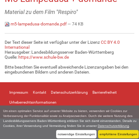
Material zu dem Film "Respiro"
m5-lampedusa-domande.pdf
— 74 KB
Der Text dieser Seite ist verfügbar unter der Lizenz
CC BY 4.0
International
Herausgeber: Landesbildungsserver Baden-Württemberg
Quelle:
https://www.schule-bw.de
Bitte beachten Sie eventuell abweichende Lizenzangaben bei den
eingebundenen Bildern und anderen Dateien.
Impressum
Kontakt
Datenschutzerklärung
Barrierefreiheit
Urheberrechtsinformationen
Um einen optimalen Service auf unserer Website zu bieten, verwenden wir Cookies zur
Verbesserung der Funktionalität sowie zu Analysezwecken. Durch die weitere Nutzung des
Landesbildungsservers Baden-Württemberg erklären Sie sich damit einverstanden. Details zu
Cookies, ihrer Verwendung und Vermeidung finden Sie in unserer
Datenschutzerklärung
.
notwendige Einstellungen
empfohlene Einstellungen