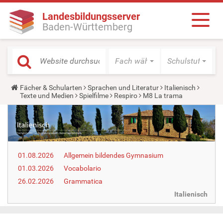
Landesbildungsserver
Baden-Württemberg
Fach wählen
Schulstufe wäh
Y
Fächer & Schularten
Sprachen und Literatur
Italienisch
o
Texte und Medien
Spielfilme
Respiro
M8 La trama
u
a
r
e
h
e
r
01.08.2026
Allgemein bildendes Gymnasium
e
:
01.03.2026
Vocabolario
26.02.2026
Grammatica
Italienisch