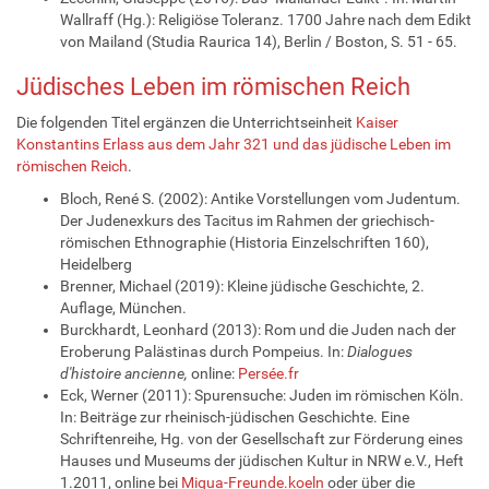
Wallraff (Hg.): Religiöse Toleranz. 1700 Jahre nach dem Edikt
von Mailand (Studia Raurica 14), Berlin / Boston, S. 51 - 65.
Jüdisches Leben im römischen Reich
Die folgenden Titel ergänzen die Unterrichtseinheit
Kaiser
Konstantins Erlass aus dem Jahr 321 und das jüdische Leben im
römischen Reich
.
Bloch, René S. (2002): Antike Vorstellungen vom Judentum.
Der Judenexkurs des Tacitus im Rahmen der griechisch-
römischen Ethnographie (Historia Einzelschriften 160),
Heidelberg
Brenner, Michael (2019): Kleine jüdische Geschichte, 2.
Auflage, München.
Burckhardt, Leonhard (2013): Rom und die Juden nach der
Eroberung Palästinas durch Pompeius. In:
Dialogues
d'histoire ancienne,
online:
Persée.fr
Eck, Werner (2011): Spurensuche: Juden im römischen Köln.
In: Beiträge zur rheinisch-jüdischen Geschichte. Eine
Schriftenreihe, Hg. von der Gesellschaft zur Förderung eines
Hauses und Museums der jüdischen Kultur in NRW e.V., Heft
1.2011, online bei
Miqua-Freunde.koeln
oder über die