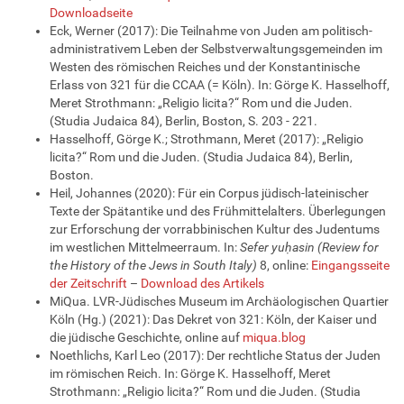
Downloadseite
Eck, Werner (2017): Die Teilnahme von Juden am politisch-
administrativem Leben der Selbstverwaltungsgemeinden im
Westen des römischen Reiches und der Konstantinische
Erlass von 321 für die CCAA (= Köln). In: Görge K. Hasselhoff,
Meret Strothmann: „Religio licita?“ Rom und die Juden.
(Studia Judaica 84), Berlin, Boston, S. 203 - 221.
Hasselhoff, Görge K.; Strothmann, Meret (2017): „Religio
licita?“ Rom und die Juden. (Studia Judaica 84), Berlin,
Boston.
Heil, Johannes (2020): Für ein Corpus jüdisch-lateinischer
Texte der Spätantike und des Frühmittelalters. Überlegungen
zur Erforschung der vorrabbinischen Kultur des Judentums
im westlichen Mittelmeerraum. In:
Sefer yuḥasin (Review for
the History of the Jews in South Italy)
8, online:
Eingangsseite
der Zeitschrift
–
Download des Artikels
MiQua. LVR-Jüdisches Museum im Archäologischen Quartier
Köln (Hg.) (2021):
Das Dekret von 321:
Köln, der Kaiser
und
die jüdische Geschichte, online auf
miqua.blog
Noethlichs, Karl Leo (2017): Der rechtliche Status der Juden
im römischen Reich. In: Görge K. Hasselhoff, Meret
Strothmann: „Religio licita?“ Rom und die Juden. (Studia