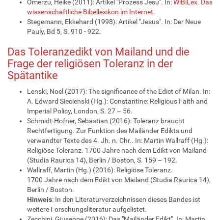
Omerzu, Heike (2011): Artikel "Prozess Jesu". In:
WiBiLex. Das
wissenschaftliche Bibellexikon im Internet
.
Stegemann, Ekkehard (1998): Artikel "Jesus". In: Der Neue
Pauly, Bd 5, S. 910 - 922.
Das Toleranzedikt von Mailand und die
Frage der religiösen Toleranz in der
Spätantike
Lenski, Noel (2017): The significance of the Edict of Milan. In:
A. Edward Siecienski (Hg.): Constantine: Religious Faith and
Imperial Policy, London, S. 27 – 56.
Schmidt-Hofner, Sebastian (2016): Toleranz braucht
Rechtfertigung. Zur Funktion des Mailänder Edikts und
verwandter Texte des 4. Jh. n. Chr.. In: Martin Wallraff (Hg.):
Religiöse Toleranz. 1700 Jahre nach dem Edikt von Mailand
(Studia Raurica 14), Berlin / Boston, S. 159 – 192.
Wallraff, Martin (Hg.) (2016): Religiöse Toleranz.
1700 Jahre nach dem Edikt von Mailand (Studia Raurica 14),
Berlin / Boston.
Hinweis
: In den Literaturverzeichnissen dieses Bandes ist
weitere Forschungsliteratur aufgelistet.
Zecchini, Giuseppe (2016): Das "Mailänder Edikt". In: Martin