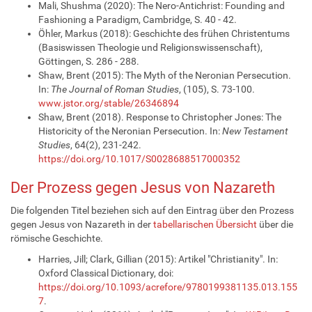
Mali, Shushma (2020): The Nero-Antichrist: Founding and
Fashioning a Paradigm, Cambridge, S. 40 - 42.
Öhler, Markus (2018): Geschichte des frühen Christentums
(Basiswissen Theologie und Religionswissenschaft),
Göttingen, S. 286 - 288.
Shaw, Brent (2015): The Myth of the Neronian Persecution.
In:
The Journal of Roman Studies
, (105), S. 73-100.
www.jstor.org/stable/26346894
Shaw, Brent (2018). Response to Christopher Jones: The
Historicity of the Neronian Persecution. In:
New Testament
Studies
, 64(2), 231-242.
https://doi.org/10.1017/S0028688517000352
Der Prozess gegen Jesus von Nazareth
Die folgenden Titel beziehen sich auf den Eintrag über den Prozess
gegen Jesus von Nazareth in der
tabellarischen Übersicht
über die
römische Geschichte.
Harries, Jill; Clark, Gillian (2015): Artikel "Christianity". In:
Oxford Classical Dictionary, doi:
https://doi.org/10.1093/acrefore/9780199381135.013.155
7
.