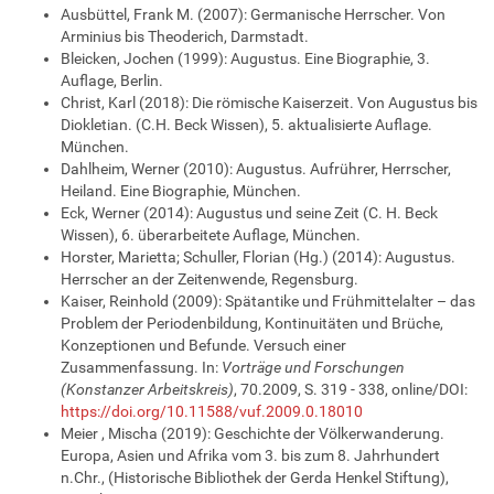
Ausbüttel, Frank M. (2007): Germanische Herrscher. Von
Arminius bis Theoderich, Darmstadt.
Bleicken, Jochen (1999): Augustus. Eine Biographie, 3.
Auflage, Berlin.
Christ, Karl (2018): Die römische Kaiserzeit. Von Augustus bis
Diokletian. (C.H. Beck Wissen), 5. aktualisierte Auflage.
München.
Dahlheim, Werner (2010): Augustus. Aufrührer, Herrscher,
Heiland. Eine Biographie, München.
Eck, Werner (2014): Augustus und seine Zeit (C. H. Beck
Wissen), 6. überarbeitete Auflage, München.
Horster, Marietta; Schuller, Florian (Hg.) (2014): Augustus.
Herrscher an der Zeitenwende, Regensburg.
Kaiser, Reinhold (2009): Spätantike und Frühmittelalter – das
Problem der Periodenbildung, Kontinuitäten und Brüche,
Konzeptionen und Befunde. Versuch einer
Zusammenfassung. In:
Vorträge und Forschungen
(Konstanzer Arbeitskreis)
, 70.2009, S. 319 - 338, online/DOI:
https://doi.org/10.11588/vuf.2009.0.18010
Meier , Mischa (2019): Geschichte der Völkerwanderung.
Europa, Asien und Afrika vom 3. bis zum 8. Jahrhundert
n.Chr., (Historische Bibliothek der Gerda Henkel Stiftung),