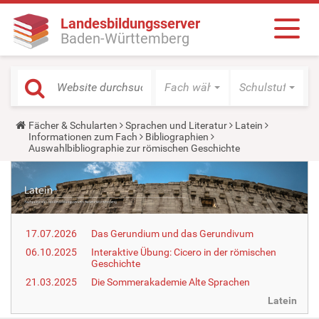
Landesbildungsserver
Baden-Württemberg
Fach wählen
Schulstufe wäh
Y
Fächer & Schularten
Sprachen und Literatur
Latein
o
Informationen zum Fach
Bibliographien
u
Auswahlbibliographie zur römischen Geschichte
a
r
e
h
e
r
e
17.07.2026
Das Gerundium und das Gerundivum
:
06.10.2025
Interaktive Übung: Cicero in der römischen
Geschichte
21.03.2025
Die Sommerakademie Alte Sprachen
Latein