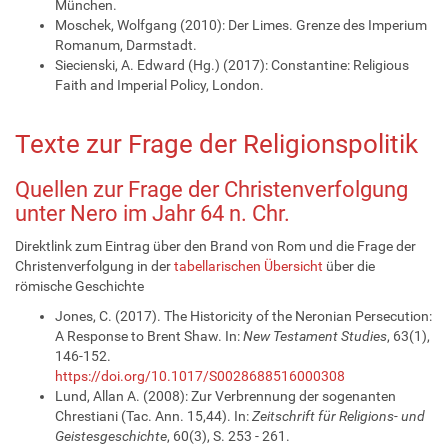
München.
Moschek, Wolfgang (2010): Der Limes. Grenze des Imperium
Romanum, Darmstadt.
Siecienski, A. Edward (Hg.) (2017): Constantine: Religious
Faith and Imperial Policy, London.
Texte zur Frage der Religionspolitik
Quellen zur Frage der Christenverfolgung
unter Nero im Jahr 64 n. Chr.
Direktlink zum Eintrag über den Brand von Rom und die Frage der
Christenverfolgung in der
tabellarischen Übersicht
über die
römische Geschichte
Jones, C. (2017). The Historicity of the Neronian Persecution:
A Response to Brent Shaw. In:
New Testament Studies
, 63(1),
146-152.
https://doi.org/10.1017/S0028688516000308
Lund, Allan A. (2008): Zur Verbrennung der sogenanten
Chrestiani (Tac. Ann. 15,44). In:
Zeitschrift für Religions- und
Geistesgeschichte
, 60(3), S. 253 - 261.