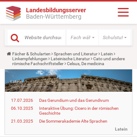
Landesbildungsserver
Baden-Württemberg
Fach wählen
Schulstufe wäh
Y
Fächer & Schularten
Sprachen und Literatur
Latein
o
Linkempfehlungen
Lateinische Literatur
Cato und andere
u
römische Fachschriftsteller
Celsus, De medicina
a
r
e
h
e
r
e
17.07.2026
Das Gerundium und das Gerundivum
:
06.10.2025
Interaktive Übung: Cicero in der römischen
Geschichte
21.03.2025
Die Sommerakademie Alte Sprachen
Latein