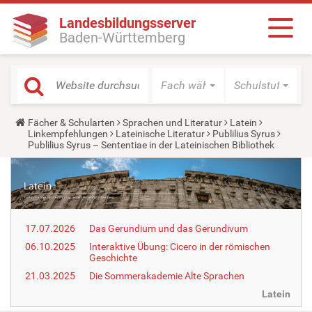
Landesbildungsserver
Baden-Württemberg
Fach wählen
Schulstufe wäh
Y
Fächer & Schularten
Sprachen und Literatur
Latein
o
Linkempfehlungen
Lateinische Literatur
Publilius Syrus
u
Publilius Syrus – Sententiae in der Lateinischen Bibliothek
a
r
e
h
e
r
e
17.07.2026
Das Gerundium und das Gerundivum
:
06.10.2025
Interaktive Übung: Cicero in der römischen
Geschichte
21.03.2025
Die Sommerakademie Alte Sprachen
Latein