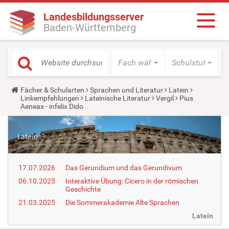
Landesbildungsserver
Baden-Württemberg
Fach wählen
Schulstufe wäh
Y
Fächer & Schularten
Sprachen und Literatur
Latein
o
Linkempfehlungen
Lateinische Literatur
Vergil
Pius
u
Aeneas - infelix Dido
a
r
e
h
e
r
e
17.07.2026
Das Gerundium und das Gerundivum
:
06.10.2025
Interaktive Übung: Cicero in der römischen
Geschichte
21.03.2025
Die Sommerakademie Alte Sprachen
Latein