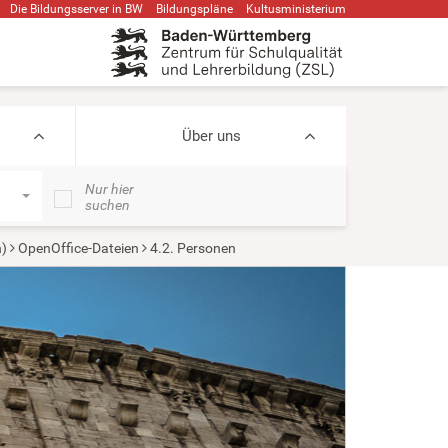
Die Bildungsserver in BW
Bildungspläne
Kultusministerium
Über uns
Nur hier
suchen
)
OpenOffice-Dateien
4.2. Personen