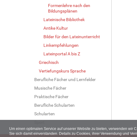
Formenlehre nach den
Bildungsplänen
Lateinische Bibliothek
Antike Kultur
Bilder für den Lateinunterricht
Linkempfehlungen
Lateinportal A bis Z
Griechisch
Vertiefungskurs Sprache
Berufliche Fächer und Lernfelder
Musische Fächer
Praktische Fächer
Berufliche Schularten
Schularten
Sport
Um einen optimalen Service auf unserer Website zu bieten, verwenden wir 
Sie sich damit einverstanden. Details zu Cookies, ihrer Verwendung und Ver