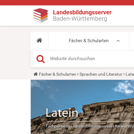
Landesbildungsserver
Baden-Württemberg
Fächer & Schularten
Y
Fächer & Schularten
Sprachen und Literatur
Late
o
u
a
r
e
h
e
r
e
: