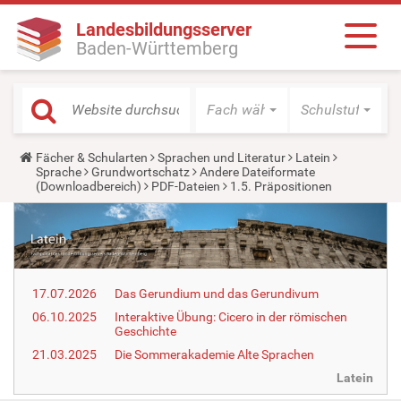
Landesbildungsserver
Baden-Württemberg
Fach wählen
Schulstufe wäh
Y
Fächer & Schularten
Sprachen und Literatur
Latein
o
Sprache
Grundwortschatz
Andere Dateiformate
u
(Downloadbereich)
PDF-Dateien
1.5. Präpositionen
a
r
e
h
e
r
e
17.07.2026
Das Gerundium und das Gerundivum
:
06.10.2025
Interaktive Übung: Cicero in der römischen
Geschichte
21.03.2025
Die Sommerakademie Alte Sprachen
Latein