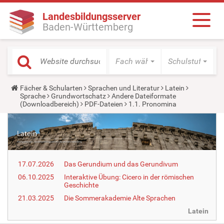
Landesbildungsserver
Baden-Württemberg
Fach wählen
Schulstufe wäh
Y
Fächer & Schularten
Sprachen und Literatur
Latein
o
Sprache
Grundwortschatz
Andere Dateiformate
u
(Downloadbereich)
PDF-Dateien
1.1. Pronomina
a
r
e
h
e
r
e
17.07.2026
Das Gerundium und das Gerundivum
:
06.10.2025
Interaktive Übung: Cicero in der römischen
Geschichte
21.03.2025
Die Sommerakademie Alte Sprachen
Latein