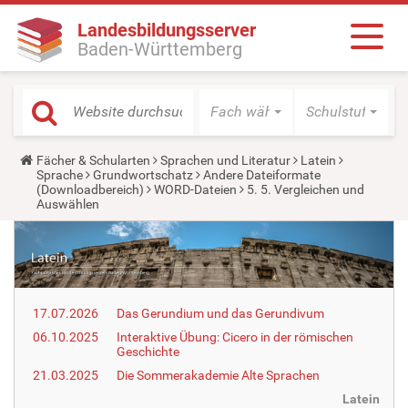
Landesbildungsserver
Baden-Württemberg
Fach wählen
Schulstufe wäh
Y
Fächer & Schularten
Sprachen und Literatur
Latein
o
Sprache
Grundwortschatz
Andere Dateiformate
u
(Downloadbereich)
WORD-Dateien
5. 5. Vergleichen und
a
Auswählen
r
e
h
e
r
e
:
17.07.2026
Das Gerundium und das Gerundivum
06.10.2025
Interaktive Übung: Cicero in der römischen
Geschichte
21.03.2025
Die Sommerakademie Alte Sprachen
Latein