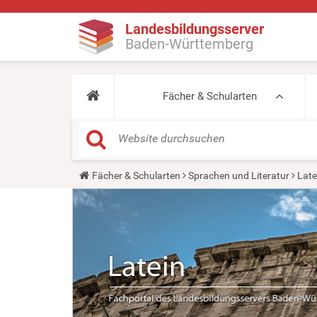
Landesbildungsserver
Baden-Württemberg
Fächer & Schularten
Y
Fächer & Schularten
Sprachen und Literatur
Late
o
u
a
r
e
h
e
r
e
: