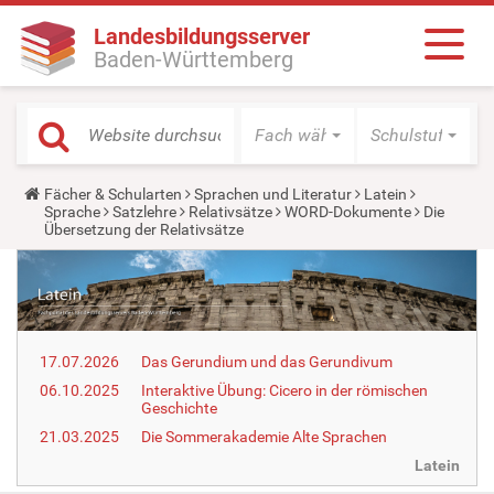
Landesbildungsserver
Baden-Württemberg
Fach wählen
Schulstufe wäh
Y
Fächer & Schularten
Sprachen und Literatur
Latein
o
Sprache
Satzlehre
Relativsätze
WORD-Dokumente
Die
u
Übersetzung der Relativsätze
a
r
e
h
e
r
e
17.07.2026
Das Gerundium und das Gerundivum
:
06.10.2025
Interaktive Übung: Cicero in der römischen
Geschichte
21.03.2025
Die Sommerakademie Alte Sprachen
Latein