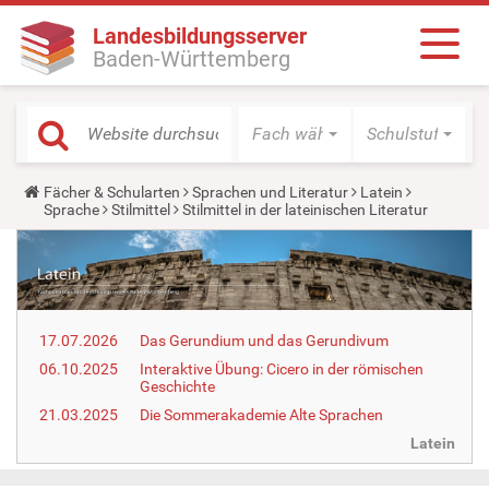
Landesbildungsserver
Baden-Württemberg
Fach wählen
Schulstufe wäh
Y
Fächer & Schularten
Sprachen und Literatur
Latein
o
Sprache
Stilmittel
Stilmittel in der lateinischen Literatur
u
a
r
e
h
e
r
17.07.2026
Das Gerundium und das Gerundivum
e
:
06.10.2025
Interaktive Übung: Cicero in der römischen
Geschichte
21.03.2025
Die Sommerakademie Alte Sprachen
Latein