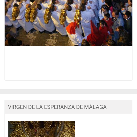
Z
e
i
g
VIRGEN DE LA ESPERANZA DE MÁLAGA
e
B
i
l
d