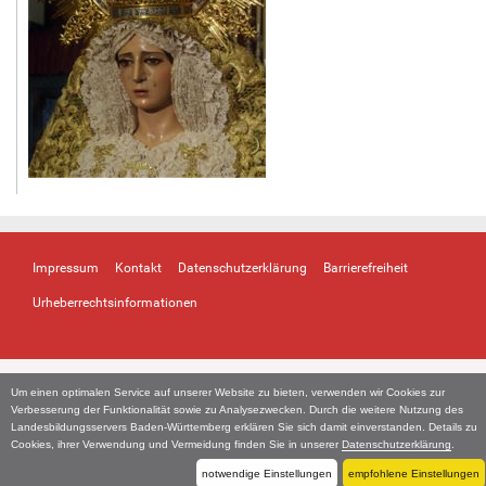
i
n
v
o
l
l
e
r
G
r
ö
ß
e
Impressum
Kontakt
Datenschutzerklärung
Barrierefreiheit
…
Urheberrechtsinformationen
Um einen optimalen Service auf unserer Website zu bieten, verwenden wir Cookies zur
Verbesserung der Funktionalität sowie zu Analysezwecken. Durch die weitere Nutzung des
Landesbildungsservers Baden-Württemberg erklären Sie sich damit einverstanden. Details zu
Cookies, ihrer Verwendung und Vermeidung finden Sie in unserer
Datenschutzerklärung
.
notwendige Einstellungen
empfohlene Einstellungen