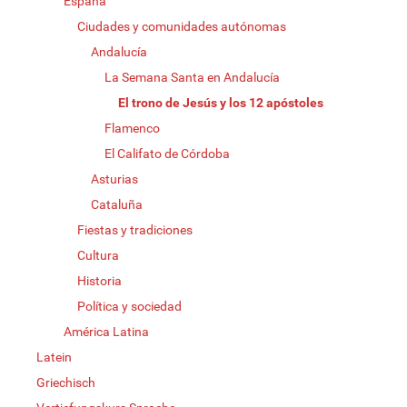
España
Ciudades y comunidades autónomas
Andalucía
La Semana Santa en Andalucía
El trono de Jesús y los 12 apóstoles
Flamenco
El Califato de Córdoba
Asturias
Cataluña
Fiestas y tradiciones
Cultura
Historia
Política y sociedad
América Latina
Latein
Griechisch