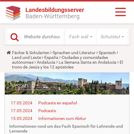
Landesbildungsserver
Baden-Württemberg
Fach wählen
Schulstufe wäh
Y
Fächer & Schularten
Sprachen und Literatur
Spanisch
o
Land und Leute
España
Ciudades y comunidades
u
autónomas
Andalucía
La Semana Santa en Andalucía
El
a
trono de Jesús y los 12 apóstoles
r
e
h
e
r
e
:
17.05.2024
Podcasts en español
17.05.2024
Podcasts
15.05.2024
Informationen zum Abitur
Informationen rund um das Fach Spanisch für Lehrende und
Lernende