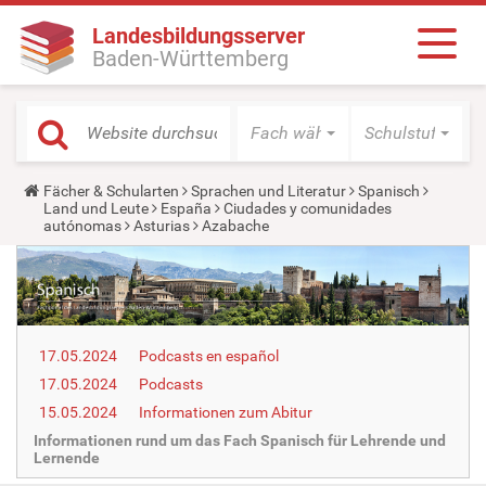
Landesbildungsserver
Baden-Württemberg
Fach wählen
Schulstufe wäh
Y
Fächer & Schularten
Sprachen und Literatur
Spanisch
o
Land und Leute
España
Ciudades y comunidades
u
autónomas
Asturias
Azabache
a
r
e
h
e
r
e
17.05.2024
Podcasts en español
:
17.05.2024
Podcasts
15.05.2024
Informationen zum Abitur
Informationen rund um das Fach Spanisch für Lehrende und
Lernende