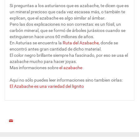
Si preguntas a los asturianos que es azabache, te dicen que es
un mineral precioso que cada vez escasea más, o también te
explican, que el azabache es algo similar al ámbar.
Pero las dos explicaciones no son correctas: es un fósil, un
carbón mineral, que se formó de árboles jurásicos cuando se
extinguieron hace unos 60 millones de años.
En Asturias se encuentra la
Ruta del Azabache
, donde se
encontró antes gran cantidad de dicho material.
El color negro brillante siempre ha fascinado, por eso se usa el
azabache mucho para hacer joyas.
Mas informaciones sobre
el azabache
Aqui no sólo puedes leer informaciones sino tambien oirlas:
El Azabache es una variedad del lignito