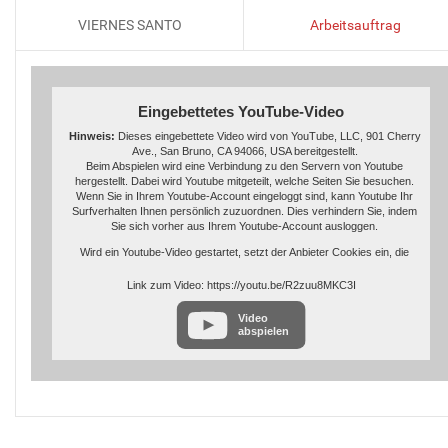
Datenschutzerkl
VIERNES SANTO
Arbeitsauftrag
https://www.google
Eingebettetes YouTube-Video
Hinweis:
Dieses eingebettete Video wird von YouTube, LLC, 901 Cherry
Ave., San Bruno, CA 94066, USA bereitgestellt.
Beim Abspielen wird eine Verbindung zu den Servern von Youtube
hergestellt. Dabei wird Youtube mitgeteilt, welche Seiten Sie besuchen.
Wenn Sie in Ihrem Youtube-Account eingeloggt sind, kann Youtube Ihr
Surfverhalten Ihnen persönlich zuzuordnen. Dies verhindern Sie, indem
Sie sich vorher aus Ihrem Youtube-Account ausloggen.
Wird ein Youtube-Video gestartet, setzt der Anbieter Cookies ein, die
Hinweise über das Nutzerverhalten sammeln.
Link zum Video: https://youtu.be/R2zuu8MKC3I
Wer das Speichern von Cookies für das Google-Ad-Programm deaktiviert
hat, wird auch beim Anschauen von Youtube-Videos mit keinen solchen
Video
Cookies rechnen müssen. Youtube legt aber auch in anderen Cookies
abspielen
nicht-personenbezogene Nutzungsinformationen ab. Möchten Sie dies
verhindern, so müssen Sie das Speichern von Cookies im Browser
blockieren.
Weitere Informationen zum Datenschutz bei „Youtube“ finden Sie in der
Datenschutzerklärung des Anbieters unter:
https://www.google.de/intl/de/policies/privacy/