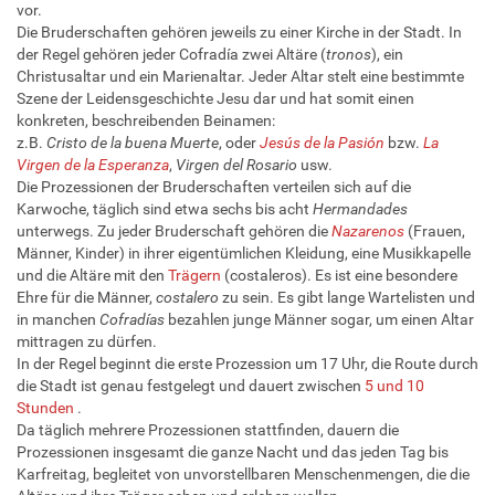
vor.
Die Bruderschaften gehören jeweils zu einer Kirche in der Stadt. In
der Regel gehören jeder Cofradía zwei Altäre (
tronos
), ein
Christusaltar und ein Marienaltar. Jeder Altar stelt eine bestimmte
Szene der Leidensgeschichte Jesu dar und hat somit einen
konkreten, beschreibenden Beinamen:
z.B.
Cristo de la buena Muerte
, oder
Jesús de la Pasión
bzw.
La
Virgen de la Esperanza
,
Virgen del Rosario
usw.
Die Prozessionen der Bruderschaften verteilen sich auf die
Karwoche, täglich sind etwa sechs bis acht
Hermandades
unterwegs. Zu jeder Bruderschaft gehören die
Nazarenos
(Frauen,
Männer, Kinder) in ihrer eigentümlichen Kleidung, eine Musikkapelle
und die Altäre mit den
Trägern
(costaleros). Es ist eine besondere
Ehre für die Männer,
costalero
zu sein. Es gibt lange Wartelisten und
in manchen
Cofradías
bezahlen junge Männer sogar, um einen Altar
mittragen zu dürfen.
In der Regel beginnt die erste Prozession um 17 Uhr, die Route durch
die Stadt ist genau festgelegt und dauert zwischen
5 und 10
Stunden
.
Da täglich mehrere Prozessionen stattfinden, dauern die
Prozessionen insgesamt die ganze Nacht und das jeden Tag bis
Karfreitag, begleitet von unvorstellbaren Menschenmengen, die die