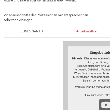
Altäre und ihre Träger sehen und erleben wollen.
Videoausschnitte der Prozessionen mit entsprechenden
Arbeitsanleitungen:
LUNES SANTO
Arbeitsauftrag
Eingebettet
Hinweis:
Dieses eingebettete 
Ave., San Bruno, C
Beim Abspielen wird eine V
hergestellt. Dabei wird Youtub
Wenn Sie in Ihrem Youtube-Acc
Surfverhalten Ihnen persönlich
Sie sich vorher aus I
Wird ein Youtube-Video gestar
Hinweise über da
Link zum Video: ht
Wer das Speichern von Cookies
hat, wird auch beim Anschauen
Cookies rechnen müssen. Yout
nicht-personenbezogene Nutzu