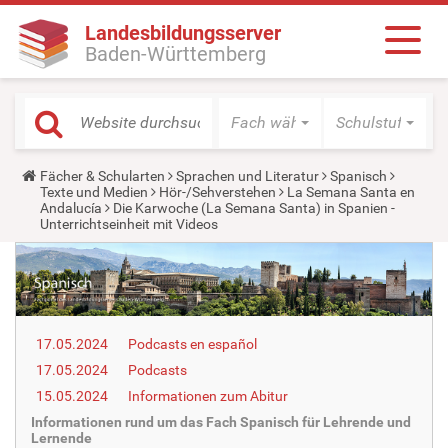
Landesbildungsserver
Baden-Württemberg
Fach wählen
Schulstufe wäh
Y
Fächer & Schularten
Sprachen und Literatur
Spanisch
o
Texte und Medien
Hör-/Sehverstehen
La Semana Santa en
u
Andalucía
Die Karwoche (La Semana Santa) in Spanien -
a
Unterrichtseinheit mit Videos
r
e
h
e
r
e
:
17.05.2024
Podcasts en español
17.05.2024
Podcasts
15.05.2024
Informationen zum Abitur
Informationen rund um das Fach Spanisch für Lehrende und
Lernende