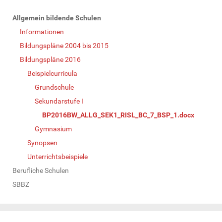
N
Allgemein bildende Schulen
a
Informationen
v
Bildungspläne 2004 bis 2015
i
Bildungspläne 2016
g
Beispielcurricula
a
Grundschule
t
Sekundarstufe I
i
BP2016BW_ALLG_SEK1_RISL_BC_7_BSP_1.docx
o
Gymnasium
n
Synopsen
Unterrichtsbeispiele
Berufliche Schulen
SBBZ