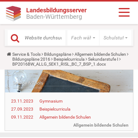
Landesbildungsserver
Baden-Württemberg
Fach wählen
Schulstufe wäh
Y
Service & Tools
Bildungspläne
Allgemein bildende Schulen
o
Bildungspläne 2016
Beispielcurricula
Sekundarstufe I
u
BP2016BW_ALLG_SEK1_RISL_BC_7_BSP_1.docx
a
r
e
h
e
r
e
23.11.2023
Gymnasium
:
27.09.2023
Beispielcurricula
09.11.2022
Allgemein bildende Schulen
Allgemein bildende Schulen