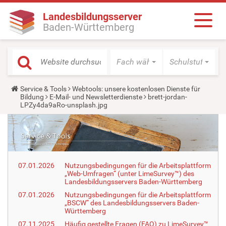
Landesbildungsserver
Baden-Württemberg
Fach wählen
Schulstufe wäh
Y
Service & Tools
Webtools: unsere kostenlosen Dienste für
o
Bildung
E-Mail- und Newsletterdienste
brett-jordan-
u
LPZy4da9aRo-unsplash.jpg
a
r
e
h
e
r
e
07.01.2026
Nutzungsbedingungen für die Arbeitsplattform
:
„Web-Umfragen“ (unter LimeSurvey™) des
Landesbildungsservers Baden-Württemberg
07.01.2026
Nutzungsbedingungen für die Arbeitsplattform
„BSCW“ des Landesbildungsservers Baden-
Württemberg
07.11.2025
Häufig gestellte Fragen (FAQ) zu LimeSurvey™