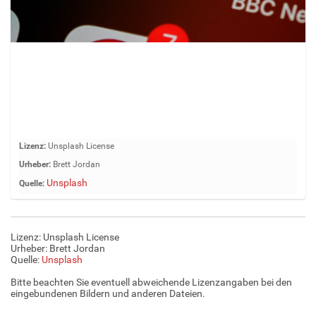
Z
Lizenz:
Unsplash License
e
Urheber:
Brett Jordan
i
Unsplash
Quelle:
g
e
B
i
Lizenz: Unsplash License
l
Urheber: Brett Jordan
d
Quelle:
Unsplash
i
Bitte beachten Sie eventuell abweichende Lizenzangaben bei den
n
eingebundenen Bildern und anderen Dateien.
v
o