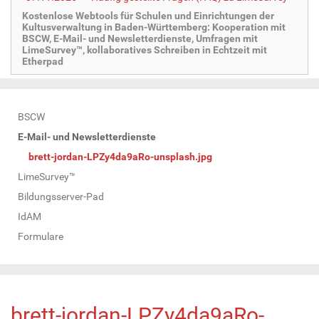
Kostenlose Webtools für Schulen und Einrichtungen der
Kultusverwaltung in Baden-Württemberg: Kooperation mit
BSCW, E-Mail- und Newsletterdienste, Umfragen mit
LimeSurvey™, kollaboratives Schreiben in Echtzeit mit
Etherpad
N
BSCW
a
E-Mail- und Newsletterdienste
v
brett-jordan-LPZy4da9aRo-unsplash.jpg
i
LimeSurvey™
g
Bildungsserver-Pad
a
IdAM
t
Formulare
i
o
n
brett-jordan-LPZy4da9aRo-