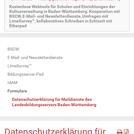
Kostenlose Webtools für Schulen und Einrichtungen der
Kultusverwaltung in Baden-Württemberg: Kooperation mit
BSCW, E-Mail- und Newsletterdienste, Umfragen mit
LimeSurvey™, kollaboratives Schreiben in Echtzeit mit
Etherpad
N
BSCW
a
E-Mail- und Newsletterdienste
v
LimeSurvey™
i
Bildungsserver-Pad
g
IdAM
a
Formulare
t
Datenschutzerklärung für Maildienste des
i
Landesbildungsservers Baden-Württemberg
o
n
Datenschutzerklärung für