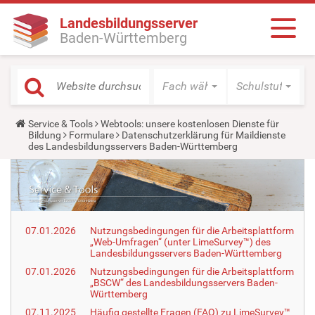
Landesbildungsserver
Baden-Württemberg
Fach wählen
Schulstufe wäh
Y
Service & Tools
Webtools: unsere kostenlosen Dienste für
o
Bildung
Formulare
Datenschutzerklärung für Maildienste
u
des Landesbildungsservers Baden-Württemberg
a
r
e
h
e
r
e
07.01.2026
Nutzungsbedingungen für die Arbeitsplattform
:
„Web-Umfragen“ (unter LimeSurvey™) des
Landesbildungsservers Baden-Württemberg
07.01.2026
Nutzungsbedingungen für die Arbeitsplattform
„BSCW“ des Landesbildungsservers Baden-
Württemberg
07.11.2025
Häufig gestellte Fragen (FAQ) zu LimeSurvey™