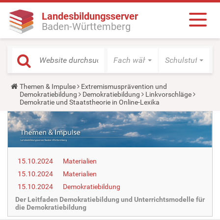
Landesbildungsserver
Baden-Württemberg
Fach wählen
Schulstufe wäh
Y
Themen & Impulse
Extremismusprävention und
o
Demokratiebildung
Demokratiebildung
Linkvorschläge
u
Demokratie und Staatstheorie in Online-Lexika
a
r
e
h
e
r
e
15.10.2024
Materialien
:
15.10.2024
Materialien
15.10.2024
Demokratiebildung
Der Leitfaden Demokratiebildung und Unterrichtsmodelle für
die Demokratiebildung