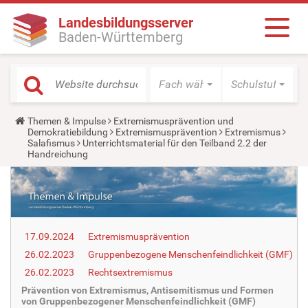
Landesbildungsserver
Baden-Württemberg
Fach wählen
Schulstufe wäh
Y
Themen & Impulse
Extremismusprävention und
o
Demokratiebildung
Extremismusprävention
Extremismus
u
Salafismus
Unterrichtsmaterial für den Teilband 2.2 der
a
Handreichung
r
e
h
e
r
e
:
17.09.2024
Extremismusprävention
26.02.2023
Gruppenbezogene Menschenfeindlichkeit (GMF)
26.02.2023
Rechtsextremismus
Prävention von Extremismus, Antisemitismus und Formen
von Gruppenbezogener Menschenfeindlichkeit (GMF)