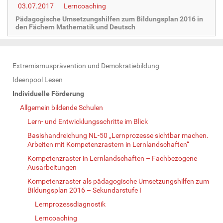
03.07.2017
Lerncoaching
Pädagogische Umsetzungshilfen zum Bildungsplan 2016 in
den Fächern Mathematik und Deutsch
N
Extremismusprävention und Demokratiebildung
a
Ideenpool Lesen
v
Individuelle Förderung
i
Allgemein bildende Schulen
g
Lern- und Entwicklungsschritte im Blick
a
Basishandreichung NL-50 „Lernprozesse sichtbar machen.
t
Arbeiten mit Kompetenzrastern in Lernlandschaften“
i
Kompetenzraster in Lernlandschaften – Fachbezogene
o
Ausarbeitungen
n
Kompetenzraster als pädagogische Umsetzungshilfen zum
Bildungsplan 2016 – Sekundarstufe I
Lernprozessdiagnostik
Lerncoaching