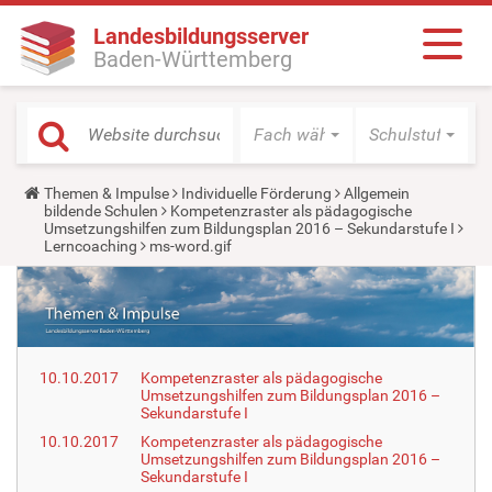
Landesbildungsserver
Baden-Württemberg
Fach wählen
Schulstufe wäh
Y
Themen & Impulse
Individuelle Förderung
Allgemein
o
bildende Schulen
Kompetenzraster als pädagogische
u
Umsetzungshilfen zum Bildungsplan 2016 – Sekundarstufe I
a
Lerncoaching
ms-word.gif
r
e
h
e
r
e
:
10.10.2017
Kompetenzraster als pädagogische
Umsetzungshilfen zum Bildungsplan 2016 –
Sekundarstufe I
10.10.2017
Kompetenzraster als pädagogische
Umsetzungshilfen zum Bildungsplan 2016 –
Sekundarstufe I