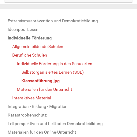
N
Extremismusprävention und Demokratiebildung
a
Ideenpool Lesen
v
Individuelle Förderung
i
Allgemein bildende Schulen
g
Berufliche Schulen
a
Individuelle Förderung in den Schularten
t
Selbstorganisiertes Lernen (SOL)
i
Klassenführung.jpg
o
Materialien für den Unterricht
n
Interaktives Material
Integration - Bildung - Migration
Katastrophenschutz
Leitperspektiven und Leitfaden Demokratiebildung
Materialien für den Online-Unterricht