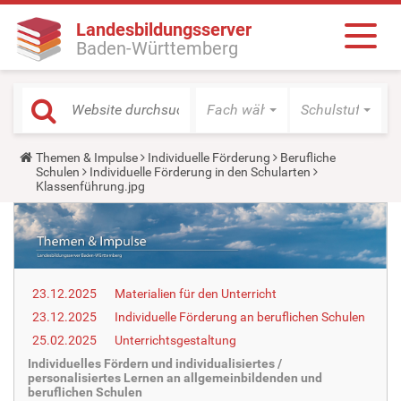
Landesbildungsserver
Baden-Württemberg
Fach wählen
Schulstufe wäh
Y
Themen & Impulse
Individuelle Förderung
Berufliche
o
Schulen
Individuelle Förderung in den Schularten
u
Klassenführung.jpg
a
r
e
h
e
r
e
23.12.2025
Materialien für den Unterricht
:
23.12.2025
Individuelle Förderung an beruflichen Schulen
25.02.2025
Unterrichtsgestaltung
Individuelles Fördern und individualisiertes /
personalisiertes Lernen an allgemeinbildenden und
beruflichen Schulen