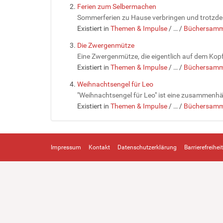
Ferien zum Selbermachen
Sommerferien zu Hause verbringen und trotzdem
Existiert in
Themen & Impulse
/
…
/
Büchersamm
Die Zwergenmütze
Eine Zwergenmütze, die eigentlich auf dem Kopf 
Existiert in
Themen & Impulse
/
…
/
Büchersamm
Weihnachtsengel für Leo
"Weihnachtsengel für Leo" ist eine zusammenhäng
Existiert in
Themen & Impulse
/
…
/
Büchersamm
Impressum
Kontakt
Datenschutzerklärung
Barrierefreiheit