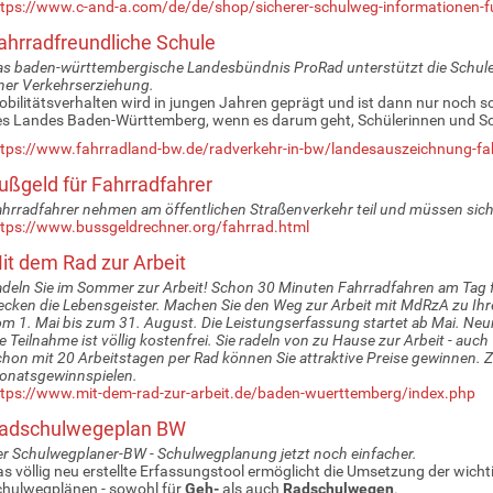
tps://www.c-and-a.com/de/de/shop/sicherer-schulweg-informationen-fu
ahrradfreundliche Schule
s baden-württembergische Landesbündnis ProRad unterstützt die Schule
ner Verkehrserziehung.
bilitätsverhalten wird in jungen Jahren geprägt und ist dann nur noch s
s Landes Baden-Württemberg, wenn es darum geht, Schülerinnen und Sch
tps://www.fahrradland-bw.de/radverkehr-in-bw/landesauszeichnung-fah
ußgeld für Fahrradfahrer
hrradfahrer nehmen am öffentlichen Straßenverkehr teil und müssen sich 
tps://www.bussgeldrechner.org/fahrrad.html
it dem Rad zur Arbeit
deln Sie im Sommer zur Arbeit! Schon 30 Minuten Fahrradfahren am Tag 
cken die Lebensgeister. Machen Sie den Weg zur Arbeit mit MdRzA zu Ihr
m 1. Mai bis zum 31. August. Die Leistungserfassung startet ab Mai. Neur
e Teilnahme ist völlig kostenfrei. Sie radeln von zu Hause zur Arbeit - auc
hon mit 20 Arbeitstagen per Rad können Sie attraktive Preise gewinnen
onatsgewinnspielen.
tps://www.mit-dem-rad-zur-arbeit.de/baden-wuerttemberg/index.php
adschulwegeplan BW
r Schulwegplaner-BW - Schulwegplanung jetzt noch einfacher.
s völlig neu erstellte Erfassungstool ermöglicht die Umsetzung der wicht
hulwegplänen - sowohl für
Geh-
als auch
Radschulwegen
.