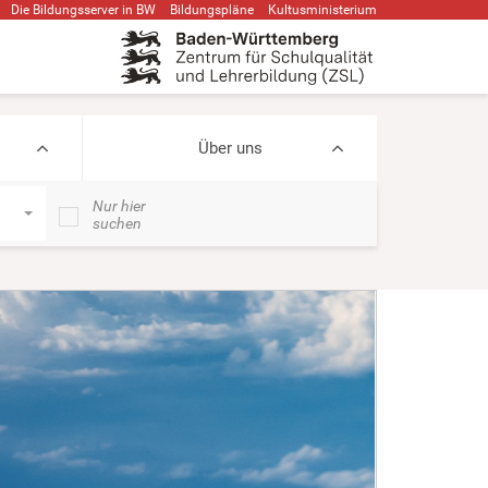
Die Bildungsserver in BW
Bildungspläne
Kultusministerium
Über uns
Nur hier
suchen