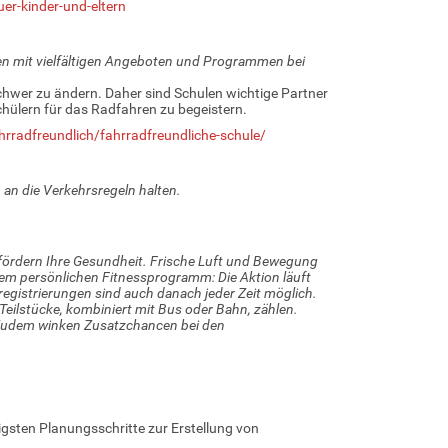
er-kinder-und-eltern
n mit vielfältigen Angeboten und Programmen bei
chwer zu ändern. Daher sind Schulen wichtige Partner
ülern für das Radfahren zu begeistern.
rradfreundlich/fahrradfreundliche-schule/
an die Verkehrsregeln halten.
fördern Ihre Gesundheit. Frische Luft und Bewegung
em persönlichen Fitnessprogramm: Die Aktion läuft
egistrierungen sind auch danach jeder Zeit möglich.
h Teilstücke, kombiniert mit Bus oder Bahn, zählen.
. Zudem winken Zusatzchancen bei den
igsten Planungsschritte zur Erstellung von