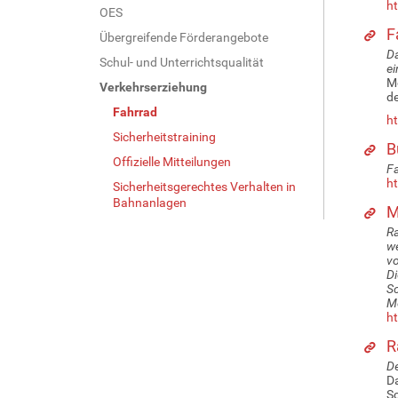
ht
OES
F
Übergreifende Förderangebote
Da
Schul- und Unterrichtsqualität
ei
Mo
Verkehrserziehung
de
Fahrrad
ht
Sicherheitstraining
B
Offizielle Mitteilungen
Fa
ht
Sicherheitsgerechtes Verhalten in
Bahnanlagen
M
Ra
we
vo
Di
Sc
M
ht
R
De
Da
Sc