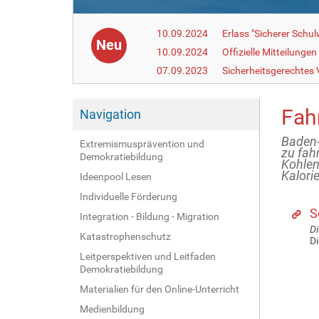
10.09.2024
Erlass "Sicherer Schu
Neu
10.09.2024
Offizielle Mitteilungen
07.09.2023
Sicherheitsgerechtes
Fah
Navigation
Baden-
Extremismusprävention und
zu fah
Demokratiebildung
Kohlen
Kalorie
Ideenpool Lesen
Individuelle Förderung
S
Integration - Bildung - Migration
Di
Katastrophenschutz
Di
Leitperspektiven und Leitfaden
Demokratiebildung
Materialien für den Online-Unterricht
Medienbildung