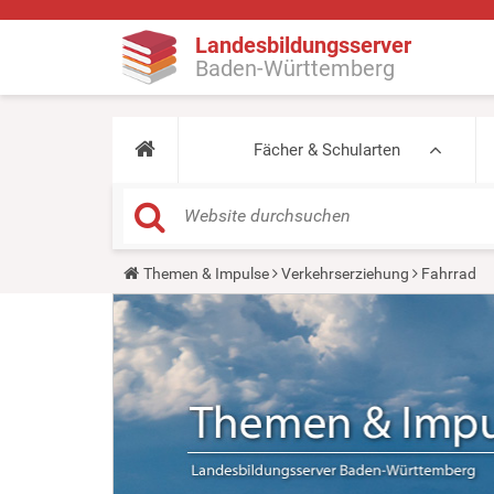
Landesbildungsserver
Baden-Württemberg
Fächer & Schularten
Y
Themen & Impulse
Verkehrserziehung
Fahrrad
o
u
a
r
e
h
e
r
e
: