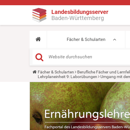
Landesbildungsserver
Baden-Württemberg
Fächer & Schularten
Y
Fächer & Schularten
Berufliche Fächer und Lernfel
o
Lehrplaneinheit 9: Laborübungen
Umgang mit dem 
u
a
r
e
h
e
r
e
: