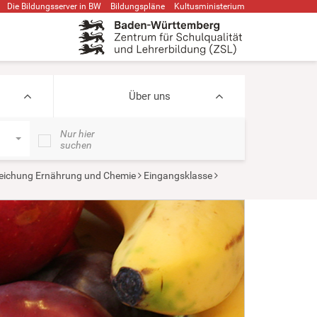
Die Bildungsserver in BW
Bildungspläne
Kultusministerium
Über uns
Nur hier
suchen
eichung Ernährung und Chemie
Eingangsklasse