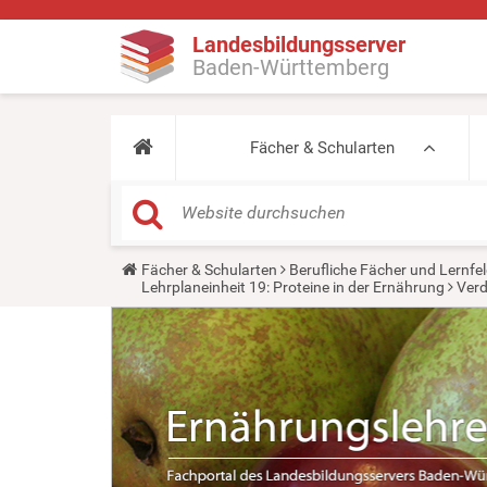
Landesbildungsserver
Baden-Württemberg
Fächer & Schularten
Y
Fächer & Schularten
Berufliche Fächer und Lernfel
o
Lehrplaneinheit 19: Proteine in der Ernährung
Verd
u
a
r
e
h
e
r
e
: