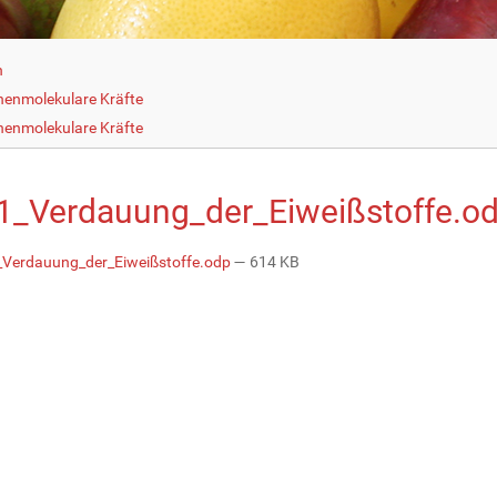
h
henmolekulare Kräfte
henmolekulare Kräfte
1_Verdauung_der_Eiweißstoffe.o
Verdauung_der_Eiweißstoffe.odp
— 614 KB