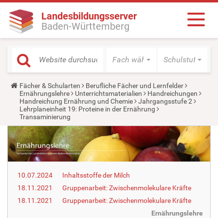
Landesbildungsserver
Baden-Württemberg
Fach wählen
Schulstufe wäh
Y
Fächer & Schularten
Berufliche Fächer und Lernfelder
o
Ernährungslehre
Unterrichtsmaterialien
Handreichungen
u
Handreichung Ernährung und Chemie
Jahrgangsstufe 2
a
Lehrplaneinheit 19: Proteine in der Ernährung
r
Transaminierung
e
h
e
r
e
:
10.07.2024
Inhaltsstoffe der Milch
18.11.2021
Gruppenarbeit: Zwischenmolekulare Kräfte
18.11.2021
Gruppenarbeit: Zwischenmolekulare Kräfte
Ernährungslehre