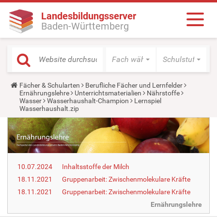
Landesbildungsserver
Baden-Württemberg
Fach wählen
Schulstufe wäh
Y
Fächer & Schularten
Berufliche Fächer und Lernfelder
o
Ernährungslehre
Unterrichtsmaterialien
Nährstoffe
u
Wasser
Wasserhaushalt-Champion
Lernspiel
a
Wasserhaushalt.zip
r
e
h
e
r
e
:
10.07.2024
Inhaltsstoffe der Milch
18.11.2021
Gruppenarbeit: Zwischenmolekulare Kräfte
18.11.2021
Gruppenarbeit: Zwischenmolekulare Kräfte
Ernährungslehre