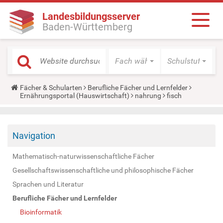
Landesbildungsserver
Baden-Württemberg
Fach wählen
Schulstufe wäh
Y
Fächer & Schularten
Berufliche Fächer und Lernfelder
o
Ernährungsportal (Hauswirtschaft)
nahrung
fisch
u
a
r
e
Navigation
h
e
r
Mathematisch-naturwissenschaftliche Fächer
e
:
Gesellschaftswissenschaftliche und philosophische Fächer
Sprachen und Literatur
Berufliche Fächer und Lernfelder
Bioinformatik