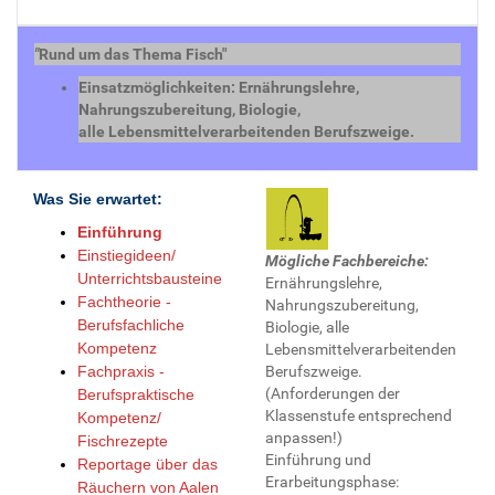
"
Rund um das Thema Fisch"
Einsatzmöglichkeiten: Ernährungslehre,
Nahrungszubereitung, Biologie,
alle Lebensmittelverarbeitenden Berufszweige.
Was Sie erwartet:
Einführung
Einstiegideen/
Mögliche Fachbereiche:
Unterrichtsbausteine
Ernährungslehre,
Fachtheorie -
Nahrungszubereitung,
Berufsfachliche
Biologie, alle
Kompetenz
Lebensmittelverarbeitenden
Fachpraxis -
Berufszweige.
(Anforderungen der
Berufspraktische
Klassenstufe entsprechend
Kompetenz/
anpassen!)
Fischrezepte
Einführung und
Reportage über das
Erarbeitungsphase:
Räuchern von Aalen