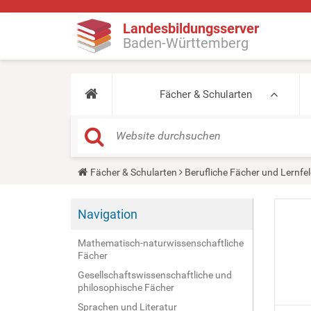
Landesbildungsserver
Baden-Württemberg
Fächer & Schularten
Y
Fächer & Schularten
Berufliche Fächer und Lernfel
o
u
a
Navigation
r
e
h
Mathematisch-naturwissenschaftliche
e
Fächer
r
e
Gesellschaftswissenschaftliche und
:
philosophische Fächer
Sprachen und Literatur