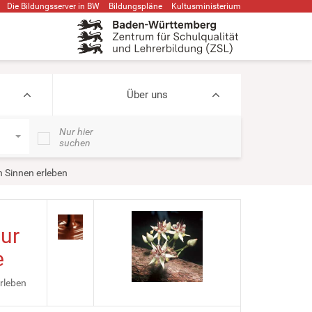
Die Bildungsserver in BW
Bildungspläne
Kultusministerium
Über uns
Nur hier
suchen
n Sinnen erleben
ur
e
rleben