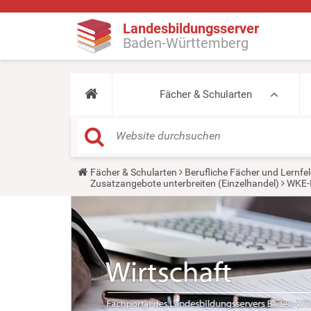
Landesbildungsserver
Baden-Württemberg
Fächer & Schularten
Y
Fächer & Schularten
Berufliche Fächer und Lernfel
o
Zusatzangebote unterbreiten (Einzelhandel)
WKE-L
u
a
r
e
h
e
r
e
: