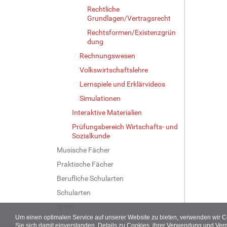
Rechtliche
Grundlagen/Vertragsrecht
Rechtsformen/Existenzgrün
dung
Rechnungswesen
Volkswirtschaftslehre
Lernspiele und Erklärvideos
Simulationen
Interaktive Materialien
Prüfungsbereich Wirtschafts- und
Sozialkunde
Musische Fächer
Praktische Fächer
Berufliche Schularten
Schularten
Sport
Um einen optimalen Service auf unserer Website zu bieten, verwenden wir 
Sie sich damit einverstanden. Details zu Cookies, ihrer Verwendung und Ver