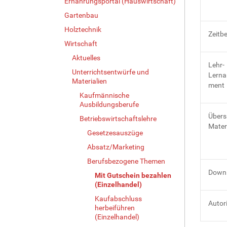
Ernährungsportal (Hauswirtschaft)
Gartenbau
Holztechnik
Zeitb
Wirtschaft
Aktuelles
Lehr-
Unterrichtsentwürfe und
Lerna
Materialien
ment
Kaufmännische
Ausbildungsberufe
Übers
Betriebswirtschaftslehre
Mater
Gesetzesauszüge
Absatz/Marketing
Berufsbezogene Themen
Downl
Mit Gutschein bezahlen
(Einzelhandel)
Kaufabschluss
Autor
herbeiführen
(Einzelhandel)