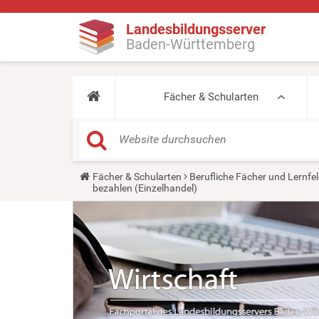
Landesbildungsserver
Baden-Württemberg
Fächer & Schularten
Y
Fächer & Schularten
Berufliche Fächer und Lernfel
o
bezahlen (Einzelhandel)
u
a
r
e
h
e
r
e
: