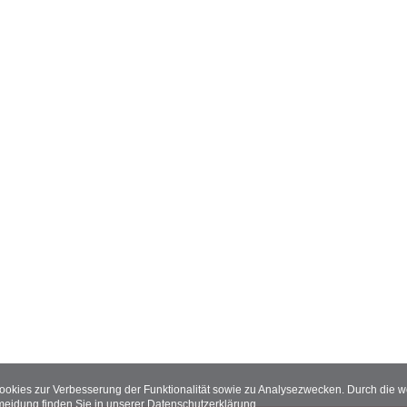
Cookies zur Verbesserung der Funktionalität sowie zu Analysezwecken. Durch die
meidung finden Sie in unserer
Datenschutzerklärung
.