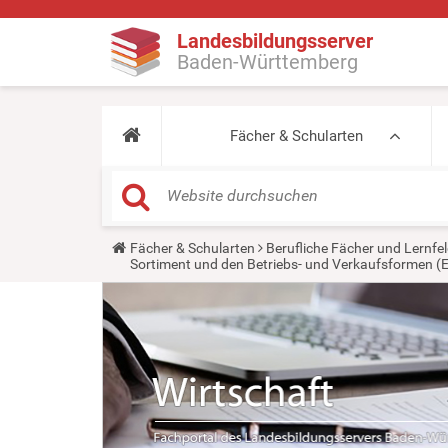
Landesbildungsserver
Baden-Württemberg
Fächer & Schularten
Y
Fächer & Schularten
Berufliche Fächer und Lernfel
o
Sortiment und den Betriebs- und Verkaufsformen (E
u
a
r
e
h
e
r
e
: