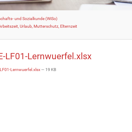
schafts- und Sozialkunde (WiSo)
beitszeit, Urlaub, Mutterschutz, Elternzeit
-LF01-Lernwuerfel.xlsx
F01-Lernwuerfel.xlsx
— 19 KB