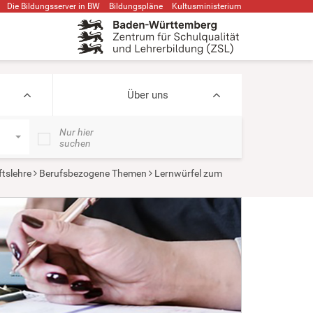
Die Bildungsserver in BW
Bildungspläne
Kultusministerium
Über uns
Nur hier
suchen
ftslehre
Berufsbezogene Themen
Lernwürfel zum