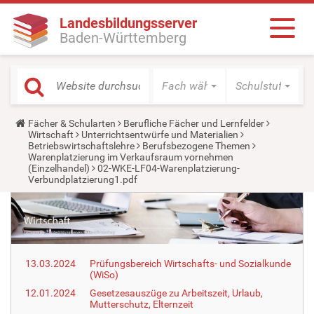
Landesbildungsserver
Baden-Württemberg
Fach wählen
Schulstufe wäh
Y
Fächer & Schularten
Berufliche Fächer und Lernfelder
o
Wirtschaft
Unterrichtsentwürfe und Materialien
u
Betriebswirtschaftslehre
Berufsbezogene Themen
a
Warenplatzierung im Verkaufsraum vornehmen
r
(Einzelhandel)
02-WKE-LF04-Warenplatzierung-
e
Verbundplatzierung1.pdf
h
e
r
e
:
13.03.2024
Prüfungsbereich Wirtschafts- und Sozialkunde
(WiSo)
12.01.2024
Gesetzesauszüge zu Arbeitszeit, Urlaub,
Mutterschutz, Elternzeit