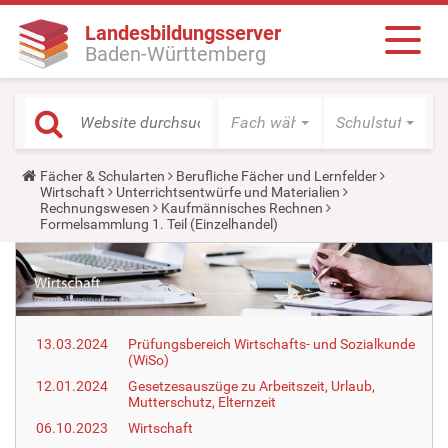
Landesbildungsserver
Baden-Württemberg
Fach wählen
Schulstufe wäh
Y
Fächer & Schularten
Berufliche Fächer und Lernfelder
o
Wirtschaft
Unterrichtsentwürfe und Materialien
u
Rechnungswesen
Kaufmännisches Rechnen
a
Formelsammlung 1. Teil (Einzelhandel)
r
e
h
e
r
e
:
13.03.2024
Prüfungsbereich Wirtschafts- und Sozialkunde
(WiSo)
12.01.2024
Gesetzesauszüge zu Arbeitszeit, Urlaub,
Mutterschutz, Elternzeit
06.10.2023
Wirtschaft