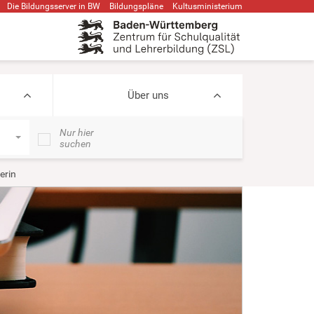
Die Bildungsserver in BW
Bildungspläne
Kultusministerium
Über uns
Nur hier
suchen
erin