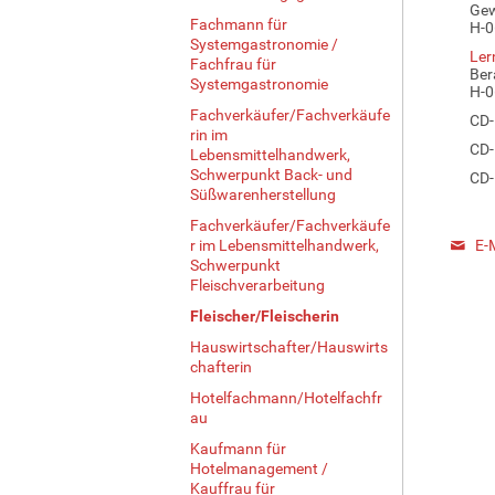
Gew
Fachmann für
H-0
Systemgastronomie /
Ler
Fachfrau für
Ber
Systemgastronomie
H-0
Fachverkäufer/Fachverkäufe
CD-
rin im
CD-
Lebensmittelhandwerk,
Schwerpunkt Back- und
CD-
Süßwarenherstellung
Fachverkäufer/Fachverkäufe
r im Lebensmittelhandwerk,
E-
Schwerpunkt
Fleischverarbeitung
Fleischer/Fleischerin
Hauswirtschafter/Hauswirts
chafterin
Hotelfachmann/Hotelfachfr
au
Kaufmann für
Hotelmanagement /
Kauffrau für