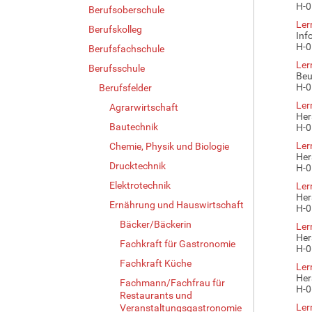
H-0
Berufsoberschule
Ler
Berufskolleg
Inf
H-0
Berufsfachschule
Ler
Berufsschule
Beu
H-0
Berufsfelder
Ler
Agrarwirtschaft
Her
Bautechnik
H-0
Ler
Chemie, Physik und Biologie
Her
Drucktechnik
H-0
Elektrotechnik
Ler
Her
Ernährung und Hauswirtschaft
H-0
Bäcker/Bäckerin
Ler
Her
Fachkraft für Gastronomie
H-0
Fachkraft Küche
Ler
Her
Fachmann/Fachfrau für
H-0
Restaurants und
Ler
Veranstaltungsgastronomie