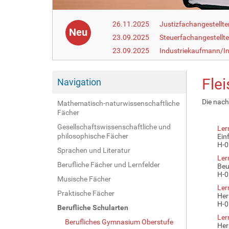
26.11.2025
Justizfachangestellte
Neu
23.09.2025
Steuerfachangestellte
23.09.2025
Industriekaufmann/In
Flei
Navigation
Die nach
Mathematisch-naturwissenschaftliche
Fächer
Gesellschaftswissenschaftliche und
Ler
philosophische Fächer
Ein
H-0
Sprachen und Literatur
Ler
Berufliche Fächer und Lernfelder
Beu
H-0
Musische Fächer
Ler
Praktische Fächer
Her
H-0
Berufliche Schularten
Ler
Berufliches Gymnasium Oberstufe
Her