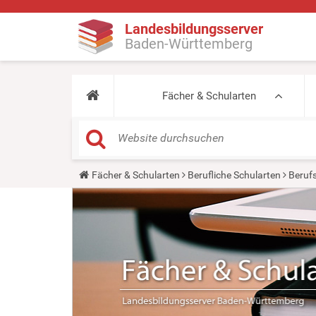
Landesbildungsserver
Baden-Württemberg
Fächer & Schularten
Y
Fächer & Schularten
Berufliche Schularten
Beruf
o
u
a
r
e
h
e
r
e
: