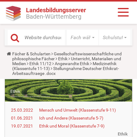
Landesbildungsserver
Baden-Württemberg
Fach wählen
Schulstufe wäh
Y
Fächer & Schularten
Gesellschaftswissenschaftliche und
o
philosophische Fächer
Ethik
Unterricht, Materialien und
u
Medien
Ethik 11/12
Angewandte Ethik
Medizinethik
a
(Klassentufe 11-13)
Stellungnahme Deutscher Ethikrat-
r
Arbeitsauftraege .docx
e
h
e
r
e
:
25.03.2022
Mensch und Umwelt (Klassenstufe 9-11)
01.06.2021
Ich und Andere (Klassenstufe 5-7)
19.07.2021
Ethik und Moral (Klassenstufe 7-9)
Ethik