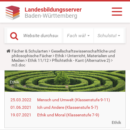
Landesbildungsserver
Baden-Württemberg
Fach wählen
Schulstufe wäh
Y
Fächer & Schularten
Gesellschaftswissenschaftliche und
o
philosophische Fächer
Ethik
Unterricht, Materialien und
u
Medien
Ethik 11/12
Pflichtethik - Kant (Alternative 2)
a
m3.doc
r
e
h
e
r
e
:
25.03.2022
Mensch und Umwelt (Klassenstufe 9-11)
01.06.2021
Ich und Andere (Klassenstufe 5-7)
19.07.2021
Ethik und Moral (Klassenstufe 7-9)
Ethik