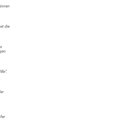
rinnen
et die
ls
gen
lle".
er
fer