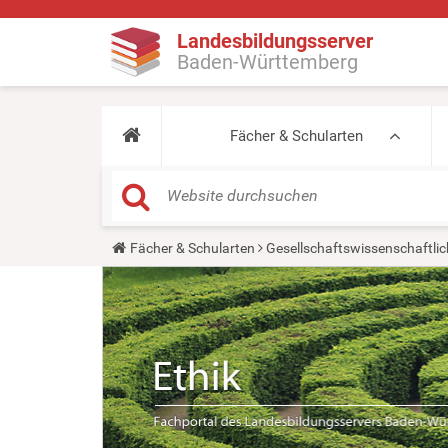
Landesbildungsserver
Baden-Württemberg
Fächer & Schularten
Y
Fächer & Schularten
Gesellschaftswissenschaftlic
o
u
a
r
e
h
e
r
e
: