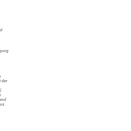
nd
igung
m
 der
)
n
ßend
aus