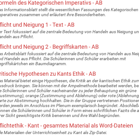
ormeln des Kategorischen Imperativs - AB
s Informationsblatt stellt die wesentlichen Fassungen des Kategorischen
peratives zusammen und erläutert ihre Besonderheiten.
flicht und Neigung 1 - Text - AB
r Text fokussiert auf die zentrale Bedeutung von Handeln aus Neigung u
ndeln aus Pflicht.
flicht und Neigung 2 - Begriffskarten - AB
s Arbeitsblatt fokussiert auf die zentrale Bedeutung von Handeln aus Ne
d Handeln aus Pflicht. Die Schülerinnen und Schüler erarbeiten mit
griffskärtchen ein Baumdiagramm.
ritische Hypothesen zu Kants Ethik - AB
s Material bietet einige Hypothesen, die Kritik an der kantischen Ethik zu
sdruck bringen. Sie können mit der Ampelmethode bearbeitet werden, bei
e Schülerinnen und Schüler nacheinander zu jeder Behauptung ein grüne
Zustimmung), orange (Zustimmung und Ablehnung) oder rote (Ablehnung
rte zur Abstimmung hochhalten. Die in der Gruppe vertretenen Positione
rden jeweils im Anschluss im Plenum exemplarisch begründet. Abschlie
nnen die Schülerinnen und Schüler in Form eines schriftlichen Fazits die 
rer Sicht gewichtigste Kritik benennen und ihre Wahl begründen.
flichtethik - Kant - gesamtes Material als Word-Dateien
le Materialien der Unterrichtseinheit zu Kant als Zip-Datei.