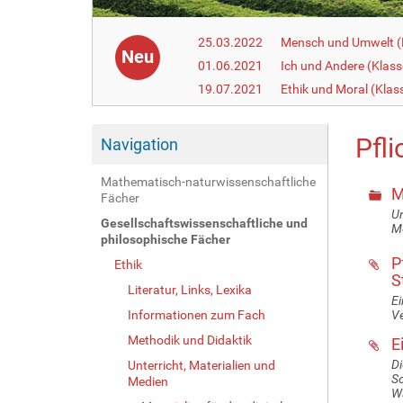
25.03.2022
Mensch und Umwelt (
Neu
01.06.2021
Ich und Andere (Klass
19.07.2021
Ethik und Moral (Klas
Pfli
Navigation
Mathematisch-naturwissenschaftliche
M
Fächer
Un
Gesellschaftswissenschaftliche und
M
philosophische Fächer
P
Ethik
S
Literatur, Links, Lexika
Ei
Informationen zum Fach
Ve
Methodik und Didaktik
E
Di
Unterricht, Materialien und
Sc
Medien
Wa