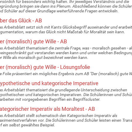
rsönlich für besonders wichtig halten. Ihr jeweiliges Verständnis und die
gründung bringen sie dann ins Plenum. Abschließend können die Schüle
d Schüler auf dieser Grundlage weiterführende Fragen entwickeln.
ber das Glück - AB
s Arbeitsblatt setzt sich mit Kants Glücksbegriff auseinander und erarbeit
gumentation, warum das Glück nicht Maßstab für Moralität sein kann.
er (moralisch) gute Wille - AB
s Arbeitsblatt thematisiert die zentrale Frage, was - moralisch gesehen - a
eingeschränkt gut verstanden werden kann und unter welchen Bedingun
r Wille als moralisch gut bezeichnet werden kann.
er (moralisch) gute Wille - Lösungsfolie
e Folie präsentiert ein mögliches Ergebnis zum AB "Der (moralisch) gute Wi
ypothetische und kategorische Imperative
s Arbeitsblatt thematisiert die grundlegende Unterscheidung zwischen
pothetischen und kategorischen Imperativen. Die Schülerinnen und Schül
arbeiten mit vorgegebenen Begriffen ein Begriffscluster.
ategorischer Imperativ als Moraltest - AB
s Arbeitsblatt stellt schematisch den Kategorischen Imperativ als
ximentestverfahren vor. Die Schülerinnen und Schüler leisten einen Trans
f ein selbst gewähltes Beispiel.