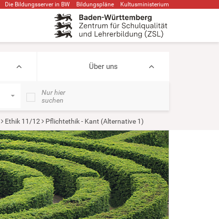
Die Bildungsserver in BW
Bildungspläne
Kultusministerium
Über uns
Nur hier
suchen
Ethik 11/12
Pflichtethik - Kant (Alternative 1)