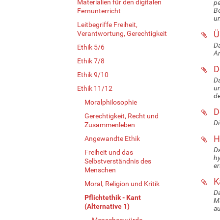
Materialien für den digitalen
pe
Be
Fernunterricht
un
Leitbegriffe Freiheit,
Ü
Verantwortung, Gerechtigkeit
Da
Ethik 5/6
Ar
Ethik 7/8
D
Ethik 9/10
Da
un
Ethik 11/12
de
Moralphilosophie
D
Gerechtigkeit, Recht und
Di
Zusammenleben
H
Angewandte Ethik
Da
Freiheit und das
hy
Selbstverständnis des
er
Menschen
K
Moral, Religion und Kritik
Da
Pflichtethik - Kant
Ma
(Alternative 1)
au
Menschenwürde -