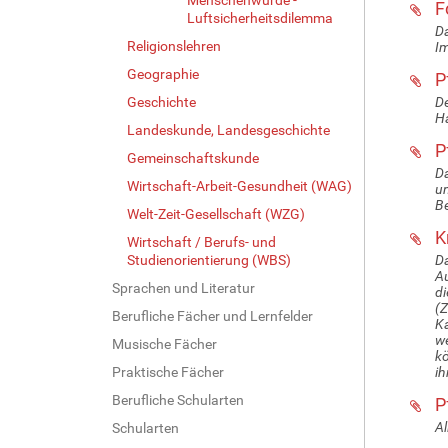
F
Luftsicherheitsdilemma
Da
Religionslehren
Im
Geographie
P
Geschichte
De
Ha
Landeskunde, Landesgeschichte
P
Gemeinschaftskunde
Da
Wirtschaft-Arbeit-Gesundheit (WAG)
un
Be
Welt-Zeit-Gesellschaft (WZG)
K
Wirtschaft / Berufs- und
Studienorientierung (WBS)
Da
Au
Sprachen und Literatur
di
(
Berufliche Fächer und Lernfelder
Ka
we
Musische Fächer
kö
Praktische Fächer
ih
Berufliche Schularten
P
Al
Schularten